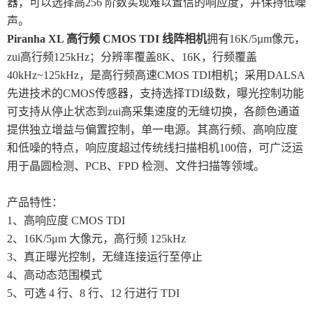
器，可以选择高256 阶数实现难以置信的响应度，并保持低噪
声。
Piranha XL 高行频 CMOS TDI 线阵相机
拥有16K/5µm像元，
zui高行频125kHz；分辨率覆盖8K、16K，行频覆盖
40kHz~125kHz，是高行频高速CMOS TDI相机；采用DALSA
先进技术的CMOS传感器，支持选择TDI级数，曝光控制功能
可支持从停止状态到zui高采集速度的无缝切换，各颜色通道
提供独立增益与偏置控制，单一电源。其高行频、高响应度
和低噪的特点，响应度超过传统线扫描相机100倍，可广泛运
用于晶圆检测、PCB、FPD 检测、文件扫描等领域。
产品特性：
1、高响应度 CMOS TDI
2、16K/5μm 大像元，高行频 125kHz
3、真正曝光控制，无缝连接运行至停止
4、高动态范围模式
5、可选 4 行、8 行、12 行进行 TDI