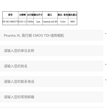
型号
分辨率
大行频
像元尺寸
接口
黑白 / 彩色
镜头接口
PX-HC-08K07T
8192×12
70kHz
5μm
CameraLink HS
Color
M90