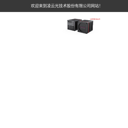
欢迎来到凌云光技术股份有限公司网站！