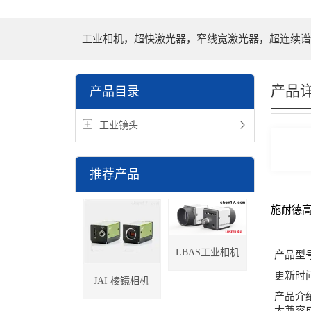
工业相机，超快激光器，窄线宽激光器，超连续谱
产品
产品目录
工业镜头
推荐产品
施耐德
LBAS工业相机
产品型
更新时
JAI 棱镜相机
产品介
大兼容