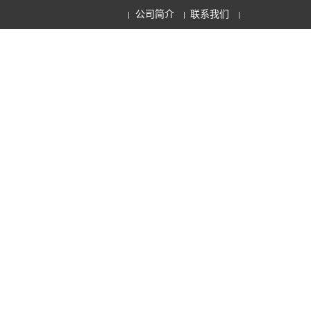
公司简介
联系我们