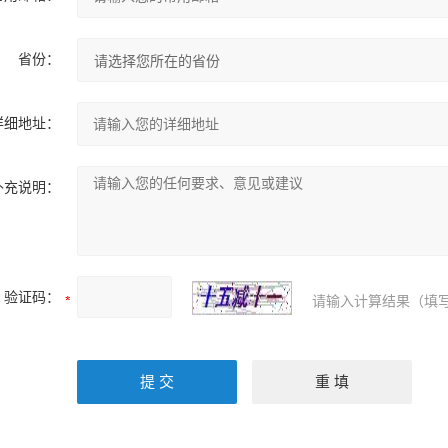
省份：
详细地址：
补充说明：
验证码：
请输入计算结果（填写