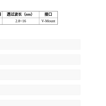
圈
透过波长（nm）
接口
2.8~16
V-Mount