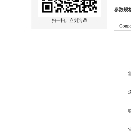
参数规
扫一扫，立刻沟通
Conpo