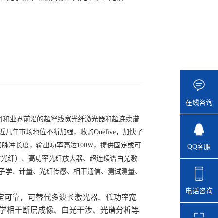
在线咨询
Fibre公司和业界前沿的超窄线宽光纤激光器和超连续谱
。近几年市场地位不断加强，收购Onefive，加快了
围脉冲长度，输出功率高达100W，提供固定或可
QQ客服
子晶体光纤）、高功率光纤放大器、超连续谱白光激
光子学、计量、光纤传感、相干通信、测试测量、
电话咨询
能稳定可靠，可替代多波长激光器、低功率宽
光学相干断层成像、白光干涉、光谱分析等