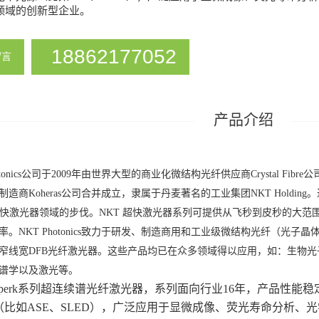
领域的创新型企业。
18862177052
留言
hotonics公司于2009年由世界大型的商业化微结构光纤供应商Crystal 
造商Koheras公司合并成立，隶属于丹麦著名的工业集团NKT Holding
超快激光器领域的步伐。NKT 超快激光器系列可提供从飞秒到皮秒的大范
率。NKT Photonics致力于研发、制造商用和工业级微结构光纤（光
窄线宽DFB光纤激光器。这些产品均已在众多领域得以应用，如：生物
谱学以及激光等。
Superk系列超连续谱光纤激光器，系列面向行业16年，产品性
（比如ASE、SLED），广泛应用于显微成像、荧光寿命分析、