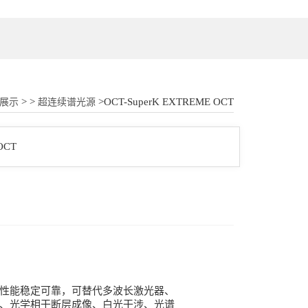
18862177052
> >
>OCT-SuperK EXTREME OCT
展示
超连续谱光源
，产品性能稳定可靠，可替代多波长激光器、
析、光学相干断层成像、白光干涉、光谱