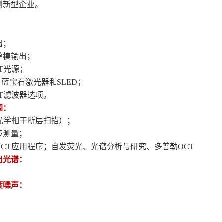
创新型企业。
；
出；
单模输出；
T光源；
：蓝宝石激光器和SLED；
CT滤波器选项。
围：
（光学相干断层扫描）；
涉测量；
OCT应用程序；自发荧光、光谱分析与研究、多普勒OCT
出光谱：
度噪声：