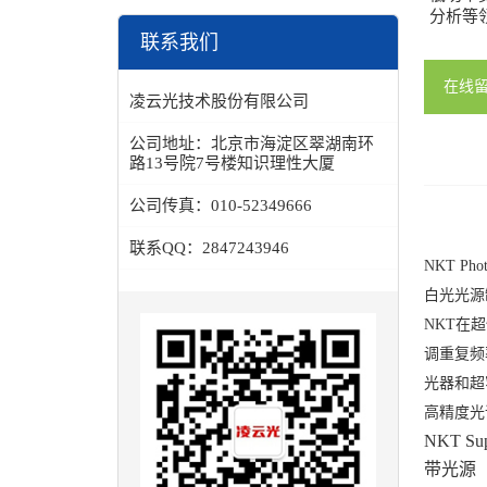
分析等
联系我们
在线
凌云光技术股份有限公司
公司地址：
北京市海淀区翠湖南环
路13号院7号楼知识理性大厦
公司传真：
010-52349666
联系QQ：
2847243946
NKT P
白光光源制
NKT在
调重复频
光器和超
高精度光
NKT 
带光源