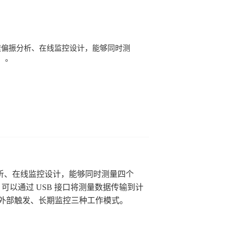
）专为高速偏振分析、在线监控设计，能够同时测
）。
振分析、在线监控设计，能够同时测量四个
。可以通过 USB 接口将测量数据传输到计
描、外部触发、长期监控三种工作模式。