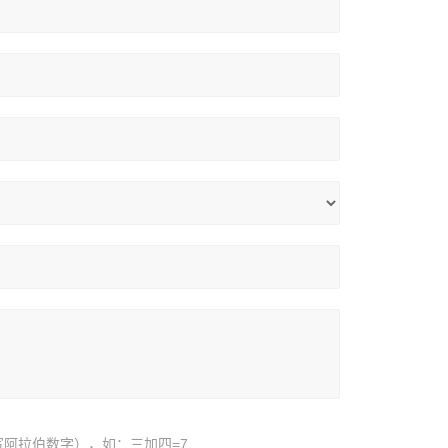
阿拉伯数字），如：三加四=7