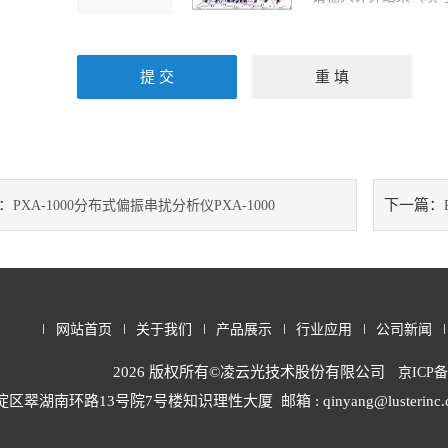
：
下一篇：
PXA-1000分布式偏振串扰分析仪PXA-1000
网站首页
关于我们
产品展示
行业应用
公司新闻
2026 版权所有©凌云光技术股份有限公司
京ICP备1
淀区翠湖南环路13号院7号楼知识理性大厦
邮箱 : qinyang@lusterinc