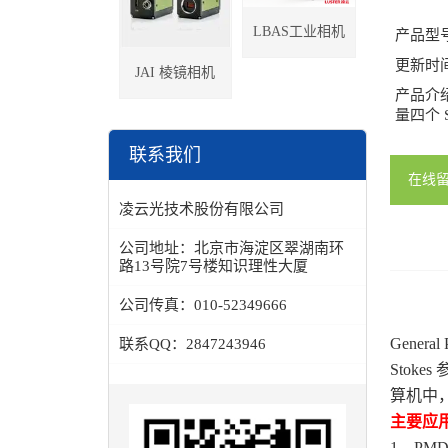
LBAS工业相机
产品型
更新时
JAI 棱镜相机
产品介
量四个 
联系我们
在线
凌云光技术股份有限公司
公司地址：
北京市海淀区翠湖南环
路13号院7号楼知识理性大厦
公司传真：
010-52349666
General
联系QQ：
2847243946
Stok
算机中
主要应
1、PM