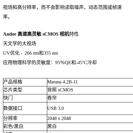
视场和高分辨率，而不会影响读取噪声，动态范围或帧速
率。
Andor 高速高灵敏 sCMOS 相机
特性
天文学的大视场
UV优化 - 266 nm和355 nm
应用物理科学的灵敏度：95％QE和-45°C冷却
产品规格
Marana 4.2B-11
芯片类型
背照 sCMOS
快门
卷帘
数据接口
USB 3.0
分辨率
2048 x 2048
彩色/黑白
黑白