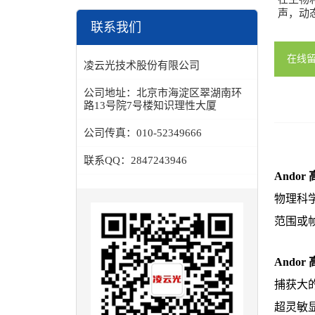
声，动
联系我们
在线
凌云光技术股份有限公司
公司地址：
北京市海淀区翠湖南环
路13号院7号楼知识理性大厦
公司传真：
010-52349666
联系QQ：
2847243946
Andor
物理科
范围或
Andor
捕获大
超灵敏显