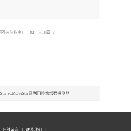
阿拉伯数字），如：三加四=7
iStar sCMOSiStar系列门控像增强探测器
在线留言
联系我们