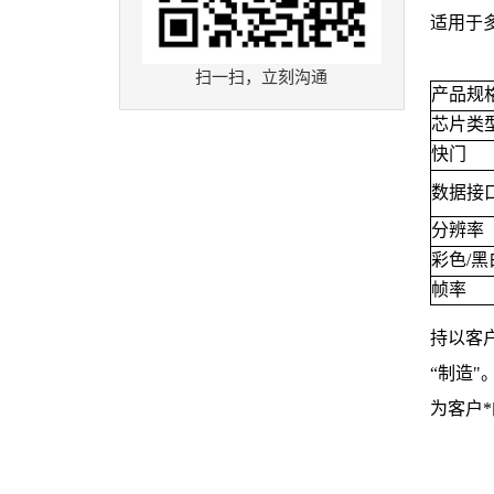
适用于
扫一扫，立刻沟通
产品规
芯片类
快门
数据接
分辨率
彩色/黑
帧率
持以客
“制造
为客户