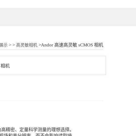
18862177052
> >
>Andor 高速高灵敏 sCMOS 相机
展示
高灵敏相机
其成为高精密、定量科学测量的理想选择。
大视场和高分辨率，而不会影响读取噪