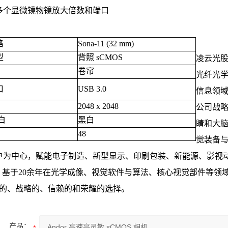
多个显微镜物镜放大倍数和端口
格
Sona-11 (32 mm)
型
背照 sCMOS
凌云光
卷帘
光纤光
口
USB 3.0
信息领域的
2048 x 2048
公司战略
白
黑白
睛和大脑
48
觉装备
户为中心，赋能电子制造、新型显示、印刷包装、新能源、影视
"。基于20余年在光学成像、视觉软件与算法、核心视觉部件等
*的、战略的、信赖的和荣耀的选择。
产品：