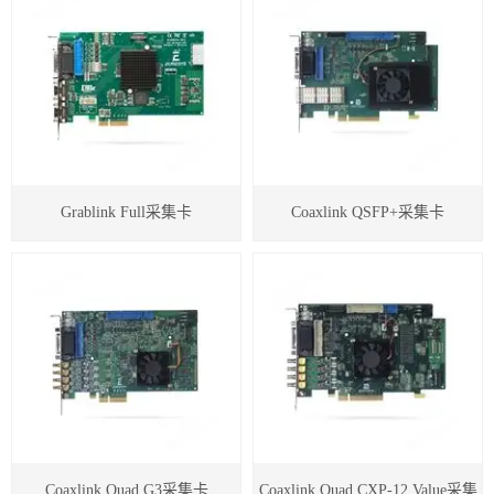
Grablink Full采集卡
Coaxlink QSFP+采集卡
Coaxlink Quad G3采集卡
Coaxlink Quad CXP-12 Value采集