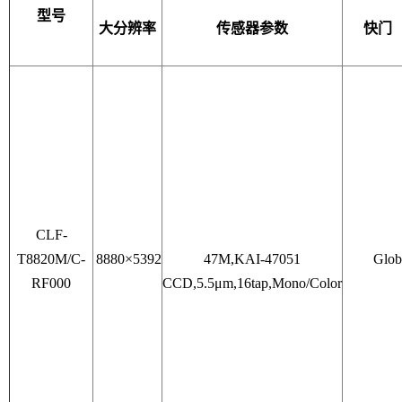
型号
大分辨率
传感器参数
快门
CLF-
T8820M/C-
8880×5392
47M,KAI-47051
Glob
RF000
CCD,5.5μm,16tap,Mono/Color