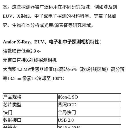
案。这些探测器被广泛运用在不同研究领域，例如涉及到
EUV、X射线、中子或电子探测的材料科学、等离子体研
究、生物样本分析或光束/源表征等研究领域。
Andor X-Ray、EUV、电子和中子探测相机
特性：
读数噪音低至2.9 e-
无窗口直接X射线探测相机
大面积4.2 MP传感器峰值QE高达95%（软x射线区域）高分辨
率13.5 um像素TE冷却至-100°C
产品规格
iKon-L SO
芯片类型
背照CCD
快门
全局快门
数据接口
USB 2.0
分辨率
2048 x 2048