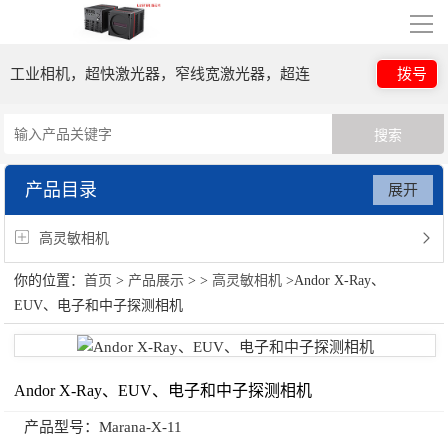
导
航
工业相机，超快激光器，窄线宽激光器，超连
拨号
网站首页
关于我们
续谱光源，光子晶体光纤
公司简介
合作伙伴
产品目录
展开
产品展示
高灵敏相机
你的位置：
首页
>
产品展示
> >
高灵敏相机
>Andor X-Ray、
高灵敏相机
EUV、电子和中子探测相机
行业应用
视频展示
Andor X-Ray、EUV、电子和中子探测相机
产品型号：
Marana-X-11
资讯中心