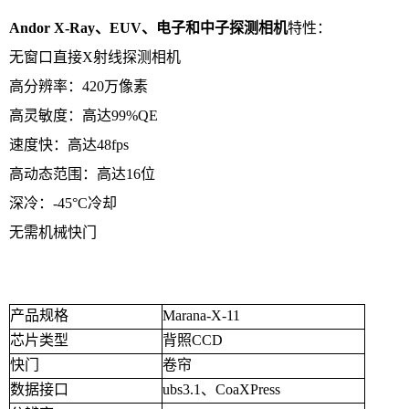
Andor X-Ray、EUV、电子和中子探测相机
特性：
无窗口直接X射线探测相机
高分辨率：420万像素
高灵敏度：高达99%QE
速度快：高达48fps
高动态范围：高达16位
深冷：-45°C冷却
无需机械快门
产品规格
Marana-X-11
芯片类型
背照CCD
快门
卷帘
数据接口
ubs3.1、CoaXPress