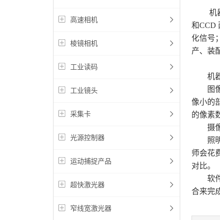
机器视
高速相机
和CC
化信号
棱镜相机
产、装
工业读码
机器视
图像部
工业镜头
像小的
采集卡
的像素
摄像机
光源控制器
照明部
师会花
运动捕捉产品
对比。
软件工
超快激光器
合来完
窄线宽激光器