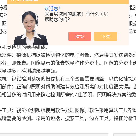
觉检测就是用机器代替人眼来做测量和判断。视觉检测是指通过
欢迎您！
来自局域网的朋友！有什么可以
D 两种）将被摄取目标转换成图像信号，传送给的图像处理系统
帮助您的吗？
；图像系统对这些信号进行各种运算来抽取目标的特征，进而根
配或包装的有价值的机制。它在检测缺陷和防止缺陷产品被配送
觉检测的结构组成：
件：摄像机捕捉被检测物体的电子图像，然后将其发送到处理
部分，即像素。图像显示的像素数量称作分辨率。图像的分辨率
数量越多，检测结果越准确。
：视觉检测系统的摄像机有三个变量需要调整，以优化捕捉到
件：正确的照明对帮助创建有效检测所需的对比度很关键。当
费相当多的时间用来确定检测所需的Z佳照明。照明解决方案的
具：视觉检测系统使用软件处理图像。软件采用算法工具帮助
成所需要的检测。常用的包括，搜索工具，边界工具，特征分析