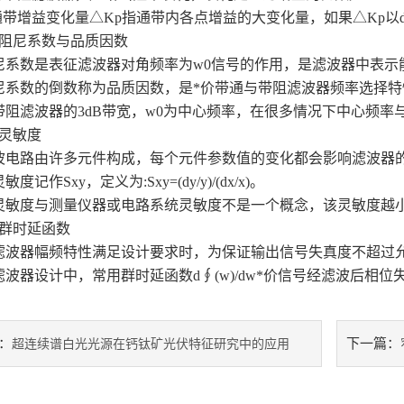
带增益变化量△Kp指通带内各点增益的大变化量，如果△Kp以d
尼系数与品质因数
数是表征滤波器对角频率为w0信号的作用，是滤波器中表示
数的倒数称为品质因数，是*价带通与带阻滤波器频率选择特性的
带阻滤波器的3dB带宽，w0为中心频率，在很多情况下中心频率
灵敏度
路由许多元件构成，每个元件参数值的变化都会影响滤波器的性
度记作Sxy，定义为:Sxy=(dy/y)/(dx/x)。
度与测量仪器或电路系统灵敏度不是一个概念，该灵敏度越小
群时延函数
器幅频特性满足设计要求时，为保证输出信号失真度不超过允许
波器设计中，常用群时延函数d∮(w)/dw*价信号经滤波后相位失
：
下一篇：
超连续谱白光光源在钙钛矿光伏特征研究中的应用