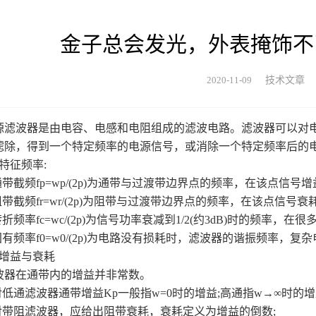
金子总会发光，外表掩饰不
2020-11-09
技术文章
波器是由电容、电感和电阻组成的滤波电路。滤波器可以对电
滤除，得到一个特定频率的电源信号，或消除一个特定频率后的
征频率:
截频fp=wp/(2p)为通带与过渡带边界点的频率，在该点信号
截频fr=wr/(2p)为阻带与过渡带边界点的频率，在该点信号
频率fc=wc/(2p)为信号功率衰减到1/2(约3dB)时的频率，在
频率f0=w0/(2p)为电路没有损耗时，滤波器的谐振频率，复
增益与衰耗
在通带内的增益并非常数。
低通滤波器通带增益Kp一般指w=0时的增益;高通指w→∞时的增
带阻滤波器，应给出阻带衰耗，衰耗定义为增益的倒数;