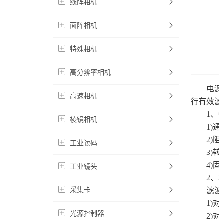
线阵相机
面阵相机
特殊相机
高分辨率相机
电源滤
高速相机
行有效
1、特
棱镜相机
1)通带
2)阻带
工业读码
3)转折
4)固有
工业镜头
2、
采集卡
滤波器
1)对
光源控制器
2)对