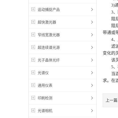
3)通
运动捕捉产品
3、阻
阻尼系
超快激光器
阻尼系
带通或
窄线宽激光器
4、
滤波电
超连续谱光源
变化的灵敏
该灵敏
光子晶体光纤
5、
光谱仪
当滤波
求。在滤
通用仪表
印刷检测
上一篇
光谱相机