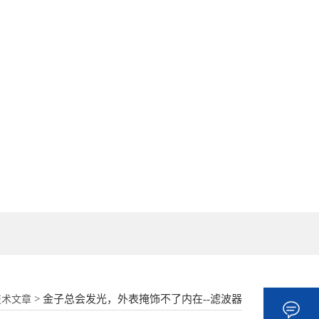
18862177052
> 金子总会发光，外表掩饰不了内在--滤波器
技术文章