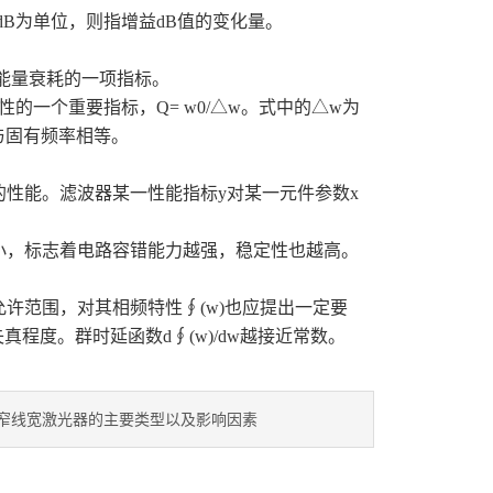
B为单位，则指增益dB值的变化量。
能量衰耗的一项指标。
一个重要指标，Q= w0/△w。式中的△w为
与固有频率相等。
能。滤波器某一性能指标y对某一元件参数x
，标志着电路容错能力越强，稳定性也越高。
范围，对其相频特性∮(w)也应提出一定要
真程度。群时延函数d∮(w)/dw越接近常数。
窄线宽激光器的主要类型以及影响因素