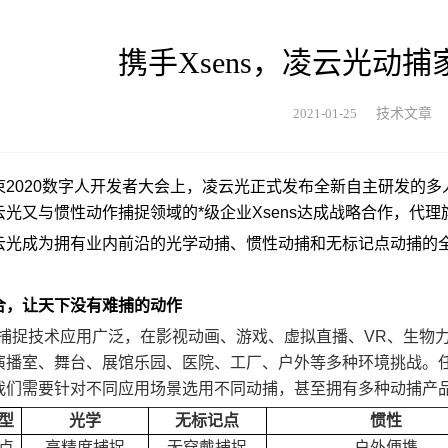
携手Xsens，凌云光动
2021-01-25
技术文章
2020数字人开发者大会上，凌云光正式发布全新自主研发的多人无
云光又与惯性动作捕捉领域的*级企业Xsens达成战略合作，代理
云光成为拥有业内前沿的光学动捕、惯性动捕和无标记点动捕的
合，让天下没有难捕的动作
作捕捉技术应用广泛，在影视动画、游戏、虚拟直播、VR、生物
演播室、舞台、展馆乐园、医院、工厂、户外等多种环境挑战。
我们需要针对不同应用场景选用不同动捕，甚至拥有多种动捕产
型
光学
无标记点
惯性
点
高精度捕捉
无穿戴捕捉
户外便携