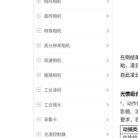
线阵相机
面阵相机
特殊相机
高分辨率相机
在刚结束
高速相机
始，凌
自此凌
棱镜相机
工业读码
光惯组
*，动
工业镜头
影棚、
要求，
采集卡
动捕类
光源控制器
优势特