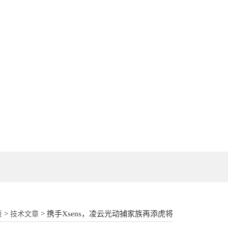
18862177052
>
> 携手Xsens，凌云光动捕家族再添虎将
页
技术文章