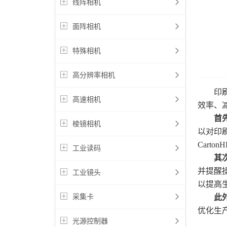
线阵相机
面阵相机
特殊相机
高分辨率相机
印刷检
高速相机
效率、
首
棱镜相机
以对印
Car
工业读码
其
并提醒
工业镜头
以提高
采集卡
此
优化生
光源控制器