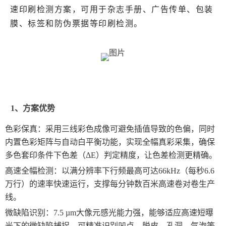
速印刷检测方案，可用于杂志手册、广告传单、包装
膜、标签和防伪票据等印刷检测。
1、方案优势
色彩保真：采用三线彩色成像可避免插值导致的色偏，同时
内置色彩矩阵与自动白平衡功能，实现全幅真彩采集，确保
多色套印条件下色差（ΔE）判定精度，让色差检测更精确。
高速全幅检测：以满分辨率下行频最高可达66kHz（每秒6.6
万行）的速率快速运行，支撑每分钟数百米高速卷对卷生产
线。
微缺陷识别：7.5 µm大像元感光能力强，能够适应高速短曝
光下的微缺陷捕捉，可精准识别凹点、脱皮、孔洞、气泡等