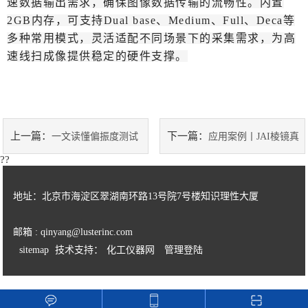
速数据输出需求，确保图像数据传输的流畅性。内置
2GB内存，可支持Dual base、Medium、Full、Deca等
多种常用模式，灵活适配不同场景下的采集需求，为高
速线扫成像提供稳定的硬件支撑。
上一篇：
下一篇：
一文读懂偏振度测试
应用案例丨JAI棱镜真
??
仪：原理、应用与选型指南​
彩色线扫相机助力“白色黄金”品质
地址：北京市海淀区翠湖南环路13号院7号楼知识理性大厦
升级
邮箱 : qinyang@lusterinc.com
sitemap
技术支持：
化工仪器网
管理登陆