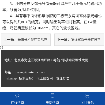
3、小的分布反馈光纤激光器可以产生几十毫瓦的输出功
率，线宽为几kHz范围。
4、具有非平面环形谐振腔的二极管泵浦固态体激光器也
可以得到几kHz的线宽。同时输出功率相对较高，在1W量
级，尽管典型波长为1064nm，其它的波长区域。
上一篇：
下一篇：
光谱分析仪在实际应
窄线宽激光器在日常
??
用上具有三大功能
使用上拥有哪些优点？
地址：北京市海淀区翠湖南环路13号院7号楼知识理性大厦
邮箱 : qinyang@lusterinc.com
sitemap
技术支持：
化工仪器网
管理登陆
在线咨询
电话咨询
关注微信