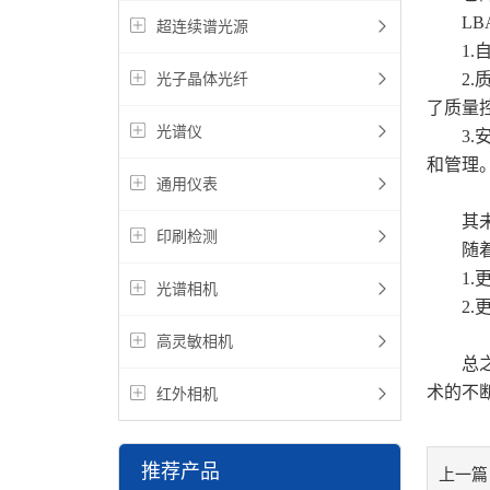
LBA
超连续谱光源
1.自
2.质
光子晶体光纤
了质量
光谱仪
3.安
和管理
通用仪表
其未
印刷检测
随着工
1.更
光谱相机
2.更
高灵敏相机
总之，
术的不
红外相机
推荐产品
上一篇