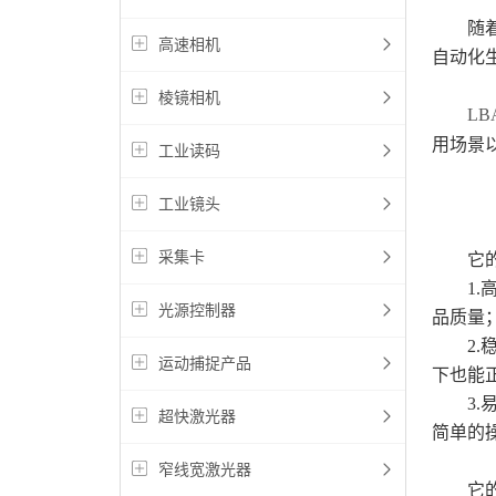
随着科
高速相机
自动化
棱镜相机
L
用场景
工业读码
工业镜头
采集卡
它的
1.高
光源控制器
品质量
2.稳
运动捕捉产品
下也能
3.易
超快激光器
简单的
窄线宽激光器
它的