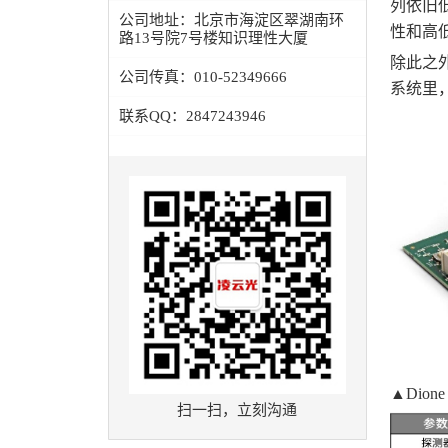
列依旧低
公司地址：
北京市海淀区翠湖南环
性和高
路13号院7号楼知识理性大厦
除此之外，
公司传真：
010-52349666
系统里
联系QQ：
2847243946
▲Dione
扫一扫，立刻沟通