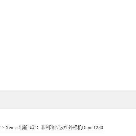
18862177052
> Xenics出新“瓜”：非制冷长波红外相机Dione1280
章