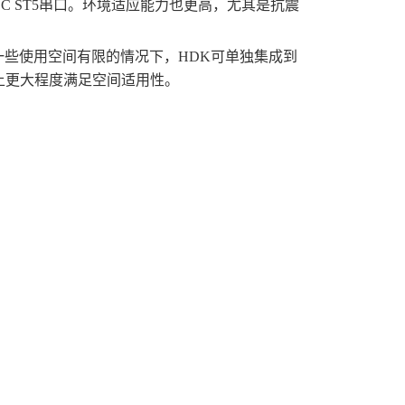
SAMTEC ST5串口。环境适应能力也更高，尤其是抗震
 Kit），在一些使用空间有限的情况下，HDK可单独集成到
上更大程度满足空间适用性。