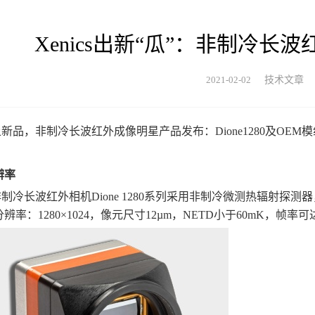
Xenics出新“瓜”：非制冷长波红
2021-02-02
技术文章
cs上新品，非制冷长波红外成像明星产品发布：Dione1280及OEM
辨率
cs非制冷长波红外相机Dione 1280系列采用非制冷微测热辐射探
辨率：1280×1024，像元尺寸12µm，NETD小于60mK，帧率可达