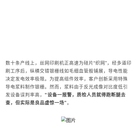
数十条产线上，丝网印刷机正高速为硅片
“织网”，经多道印
刷工序后，纵横交错银
栅
线如毛细血管般铺展，导电性能
决定发电效率极限。为提高组件效率，客户创新采用特殊
导电浆料制作银栅。然而，
浆料
由于
反光成像对比度低
引
发设备
误判率
高
，
“
设备一报警，质检人员
就得跑断腿去
查
，但实际是良品虚惊一场
”
。