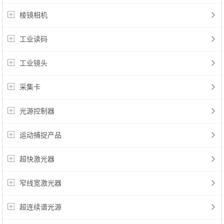
棱镜相机
采集卡
光源控制器
工业读码
运动捕捉产品
超快激光器
工业镜头
窄线宽激光器
超连续谱光源
采集卡
光子晶体光纤
光谱仪
光源控制器
通用仪表
印刷检测
运动捕捉产品
光谱相机
高灵敏相机
超快激光器
红外相机
窄线宽激光器
行业应用
超连续谱光源