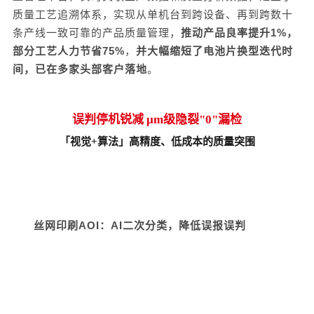
质量工艺追溯体系，实现从单机台到跨设备、再到跨数十
条产线一致可靠的产品质量管理
，
推动产品
良率提升
1%，
部分工艺人力节省75%
，
并大幅缩短了电池片换型迭代时
间
，
已
在多
家头部
客户
落地
。
误判停机锐减 μm级隐裂"0"漏检
「
视觉+算法
」高精度、低成本的质量突围
丝网印刷
AOI：
AI二次分类
，降低
误报误判