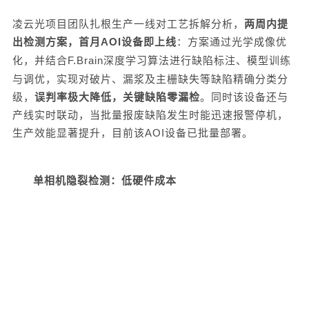
凌云光项目团队扎根生产一线
对工艺拆解分析，
两周内提
出检测方案
，首月
AOI
设备即上线
：方案通过光学成像
优
化
，并结合
F.Brain
深度学习算法进行缺陷标注、模型训练
与调优，实现对
破片
、
漏浆
及
主栅缺失
等缺陷精确分类分
级，
误判率极大降低，关键缺陷零漏检
。同时该设备还与
产线实时联动，当批量报废缺陷发生时能迅速报警停机，
生产效能显著提升，目前该
AOI
设备已批量部署。
单相机隐裂检测：低硬件成本