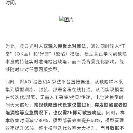
时间
。
为此，凌云光引入
双输入模板比对算法
，通过同时输入
“正
常”（OK品）和“异常”（缺陷）模板，模
型真正
学习到缺陷
本身的特征
实时准确检出缺陷
，而不受背景变化
影响
，
能
够
随时应对任意网版换型
。
同时，
将
AOI设备和AI算法平台直接连通，
从
缺陷样本采
集
到
模型训练、封装、部署全程在线打通，
从而实现
模型
在线迭代
/部署，
无需
人工采集
/拷贝/传递，
电池片换型时
间
大大缩短：
常规
缺陷
迭代
稳定仅需
12h；
突发
缺陷或者缺
陷
漏检
等
应急
情况下，也仅需
2h
即可敏捷
响应
。
同时，
样
本收集时间减少
80%，模型部署效率提升90%，模型管理
效率提升95%。整个模型迭代效率大大提升，而且
数据不