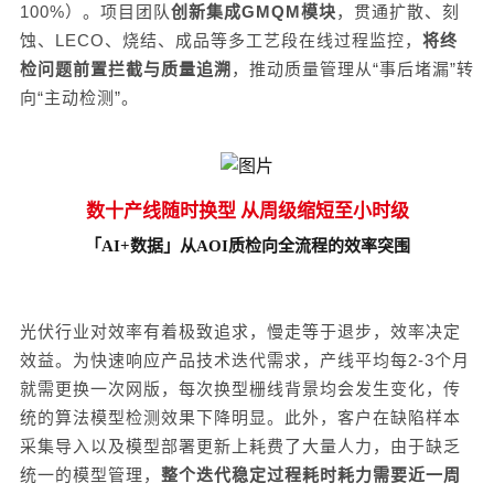
100%）。项目团队
创新集成
GMQM模块
，贯通扩散、刻
蚀、
LECO、烧结、成品等多工艺段在线过程监控，
将终
检问题前置拦截与质量追溯
，推动质量管理从
“事后堵漏”转
向“主动检测”。
数十产线随时换型 从周级缩短至小时级
「
AI+数据
」从AOI质检向全流程的效率突围
光伏行业对效率有着极致追求，慢走等于退步，效率决定
效益。为快速响应产品技术迭代需求，
产线
平均
每
2-3个月
就需
更换
一次
网版，每次换型栅线背景均会发生变化，传
统的算法模型检测效果下降明显
。此外，客户在缺陷样本
采集导入以及模型部署更新上耗费了大量人力，由于缺乏
统一的模型管理，
整个
迭代稳定
过程耗时耗力
需要近一周