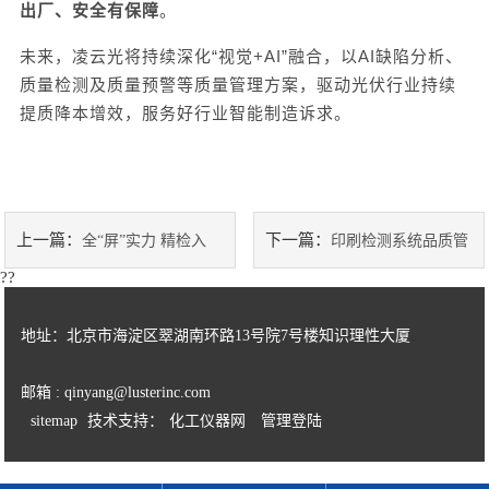
出厂
、
安全有保障
。
未来
，凌云光
将持续深化
“
视觉
+AI”融合，
以
AI缺陷分析、
质量检测及质量预警等质量管理方案，驱动光伏行业持续
提质降本增效，服务好行业智能制造诉求。
上一篇：
下一篇：
全“屏”实力 精检入
印刷检测系统品质管
??
“微” | 凌云光助力玻璃盖板龙头多
控的“智能守门人”
地址：北京市海淀区翠湖南环路13号院7号楼知识理性大厦
制程质检
邮箱 : qinyang@lusterinc.com
sitemap
技术支持：
化工仪器网
管理登陆