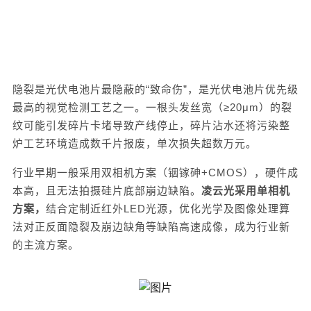
隐裂是光伏电池片最隐蔽的
“致命伤”，是光伏电池片优先级
最高的视觉检测工艺之一。一根头发丝宽（≥20μm）的裂
纹可能引发碎片卡堵
导致
产线停止，
碎片沾水
还将污染整
炉
工艺环境
造成数千片报废，单次损失超数万元。
行业
早期
一般采用
双相机
方案
（
铟镓砷
+
CMOS
）
，硬件成
本高，且无法拍摄硅片底部崩边缺陷。
凌云光采用单相机
方案，
结合
定制近红外
LED光源，
优化
光学及图像处理算
法对正反面隐裂及崩边缺角等缺陷高速成像，成为行业新
的主流方案。