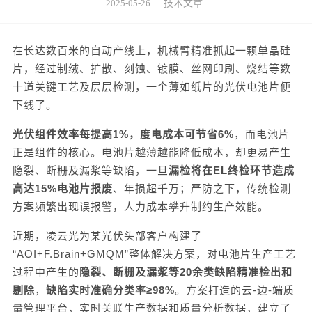
2025-05-26
技术文章
在长达
数百
米的自动产线上，机械臂精准抓
起一颗
单晶硅
片，
经过
制绒、扩散、刻蚀、镀膜
、
丝网印刷、烧结
等数
十
道关键工艺及层层检测
，一个
薄如纸片的光伏电池片便
下线了。
光伏组件效率每提高
1%，度电成本可节省6%
，而电池片
正是组件的核心。电池片越薄越能降低成本，
却更
易产生
隐裂、
断栅
及
漏浆
等缺陷
，一旦
漏检将在
EL终检环节造成
高达15%电池片
报废
、
年损超千万
；
严防之下，
传
统
检测
方案频繁出现误报警
，人力成本攀升制约生产效能。
近期，凌云光为某光伏头部客户构建了
“AOI+F.Brain+GMQM”整体解决方案，
对电池片生产工艺
过程中产生的
隐裂、断栅及漏浆
等
20余类缺陷
精准
检出和
剔除
，
缺陷实时准确分类率
≥98%
。
方案打造的云
-边-端质
量管理平台，实时关联生产数据和质量分析数据，建立了