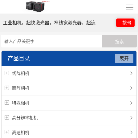
导
航
工业相机，超快激光器，窄线宽激光器，超连
拨号
网站首页
关于我们
续谱光源，光子晶体光纤
公司简介
合作伙伴
产品目录
展开
产品展示
线阵相机
面阵相机
线阵相机
面阵相机
特殊相机
特殊相机
高分辨率相机
高分辨率相机
高速相机
棱镜相机
高速相机
工业读码
工业镜头