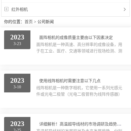
红外相机
你的位置：
首页
> 公司新闻
2023
面阵相机的成像质量主要由以下因素决定
3-23
面阵相机是一种高速、高分辨率的成像设备，用
于在工业、医疗、交通等领域进行现场检测、测
量和识别等应用。与传统的线阵相机相比，本产
品的使用特点更为灵活，适用于多种物体的成像
和计量。本文将重点介绍它的工作原理和使用特
点。一、它的工作原理：1、成像原理：面阵相
2023
使用线阵相机时需要注意以下几点
机通常由光学系统、像素阵列和数字转换电路组
3-10
线阵相机是一种数字相机，它使用一系列光感元
成。当光线经过物体反射或透射后，进入相机的
件或光电二极管（光电二极管称为线阵传感器）
光学系统，通过透镜将物体成像在像素阵列上。
作为图像传感器，以捕捉运动物体的图像。这些
每个像素在顶部都有一个光敏元件（例如光电二
元件或光电二极管连在一起构成一行，通过一段
极管），可以捕捉到光线，并将光信号转化为电
时间内的时间同步信号，逐行的采集图像以得到
信号。这些电信号收...
完整的图像。因此，线阵相机主要用于捕捉高速
2023
详细解析！高温超导线材的市场调研及趋势分析
运动物体的图像，比如在工业检测，机器视觉和
2-25