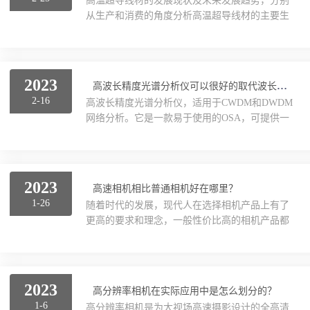
高温超导线材的发展现状及未来发展趋势，分别
高速运动分析等领域中。目前，线阵相机广泛应
从生产和消费的角度分析高温超导线材的主要生
用于工业、医学等领域。使用它需要注意以下几
产地区、主要消费地区以及主要的生产商。重点
点：1.选择适当的光源：本产品对光源的要求非
分析全球与中国市场的主要厂商产品特点、产品
常高，一般需要使用高亮度、稳定性好的光源。
规格、不同规格产品的价格、产量、产值及全球
在使用前需要根据...
和中国市场主要生产商市场的份额。高温超导线
2023
高波长精度光谱分析仪可以很好的取代波长计和OSA组合
材的市场调研及趋势分析：据
2-16
高波长精度光谱分析仪，适用于CWDM和DWDM
GIR（GlobalInfoResearch）调研，按收入计，
网络分析。它是一款易于使用的OSA，可提供一
2021年全球高温超导线材收入大约百万美元，预
系列为在研发和制造环境中工作的用户量身打造
计2028年达到百万美元，2022至2028期间，年复
的测量模式。从一开始就迅速部署并调试网络。
合增长率CAGR为%。同时2020年全球...
在需要进行维护、升级或排障时，将新的测量结
果同原先的结果进行比较。迅速、直接地查看所
2023
高速相机相比普通相机好在哪里？
有人为或非人为原因导致的变化。利用“常用”按
1-26
随着时代的发展，现代人在选择相机产品上有了
钮，可直接访问设定的配置列表——现场即可操
更高的要求和理念，一般性价比高的相机产品都
作。高波长精度光谱分析仪可以很好的取代波长
会受到人们的青睐。其中，高速相机是一种备受
计和OSA组合，减少成本和测试时间在制造收发
瞩目的相机产品，占据了大部分的份额，引起了
器的过程中，通常会进行一系列的测试来评估收
人们的广泛关注。让我们来看看高速相机的应用
发器的质...
领域和优势。高速相机的应用领域：1、在工业
2023
高分辨率相机在实际应用中是怎么划分的？
领域，如金属材料和树脂材料的开发中，用于观
1-6
高分辨率相机是为大视场高速摄影设计的全高清