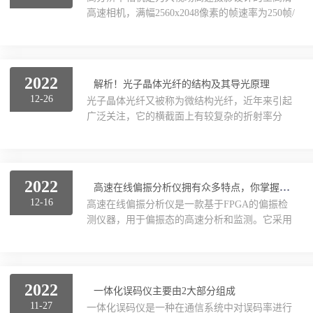
察材料受到冲击时内部裂纹的方向和状态，可用
高速相机，满幅2560x2048像素的帧速率为250帧/
于分析材料受到破坏时的结构。2、在运动中，
秒，全高清成像帧速率为500帧/秒，VGA图像帧
比如接球的状态，空气造成的阻力等。棒球和高
速率1400帧/秒，通过限制像素区域最高拍摄速度
尔夫球击球时。3、在包装和标签行业的印刷过
高达14000帧/秒。目前，高分辨率相机适用于行
程中，可以实时检测...
为学、流体力学、运动科学、生物力学、机器
2022
解析！光子晶体光纤的结构及其导光原理
人、机器视觉、碰撞试验、液滴成像等多领域高
12-26
光子晶体光纤又被称为微结构光纤，近年来引起
速摄影应用。其分辨率高达10000*7000，像素尺
广泛关注，它的横截面上有较复杂的折射率分
寸为3.1μm×3.1μm，具有高清晰度、高精度、色
布，通常含有不同排列形式的气孔，这些气孔的
彩还原性好、性能稳定、低噪声等特点。在同样
尺度与光波波长大致在同一量级且贯穿器件的整
精度要求下...
个长度，光波可以被限制在光纤芯区传播。光子
晶体光纤有很多奇特的性质。例如，可以在很宽
2022
高速在线偏振分析仪拥有众多特点，你掌握了多少？
的带宽范围内只支持一个模式传输；包层区气孔
12-16
高速在线偏振分析仪是一款基于FPGA的偏振检
的排列方式能够极大地影响模式性质；排列不对
测仪器，用于偏振态的高速分析和监测。它采用
称的气孔也可以产生很大的双折射效应，这为我
四个通道同时获得四个Stokes参量，测量出输入
们设计高性能的偏振器件提供了可能。光子晶体
光的瞬时偏振态（SOP）和偏振度（DOP）。通
光纤的结构及其导光原理：就结构而言，光子晶
过USB2.0接口就可和计算机连接使用，数据传输
体光纤可以分为实心光...
速率可达30MB/s。由于采用了高速的FPGA，它
2022
一体化误码仪主要由2大部分组成
能轻松地监控和分析快速偏振态变化，采样率可
11-27
一体化误码仪是一种在通信系统中对误码率进行
达4MS/s。随机提供的软件可以实时在邦加球上