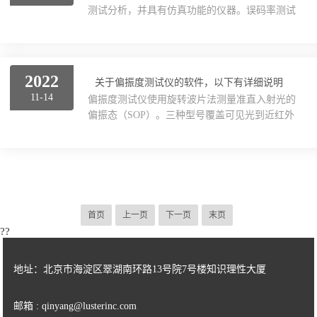
测试分析，并具有仿真功能的仪器。误码率测试
显示偏振态的轨迹，或者以示波器形式显示偏振
本质上就是输出一个已知的数据位流给被测设
态随时间的变化。对于特定的波长和温度，它能
备，然后捕获并分析以被测设备返回的数据流。
通过内置的自校准程序快速校准，...
为了使不同仪器有相同的测试结果，常常应用一
种特别的伪随机序列，这是一种源於通讯行业定
2022
关于偏振度测试仪的软件，以下有详细说明
义的标准。一体化误码仪由2大部分组成：1、码
11-14
偏振度测试仪使用旋转波片法测量准直入射光的
型发生器：包括：时钟源（可以采用内时钟或外
偏振态（SOP）。三种型号覆盖可见光到近红外
时钟），码型产生组件（产生需要的码型格式：
波长范围。入射光必须为单色相干光（激光），
PRBS或自定义等格式），信号调理前端（输出电
而且光会在模块内终止。这些偏振度测试仪具有
平控制等），时钟信号前端（输出时钟电平控制
70dB高动态范围，在邦加球上的方位角和椭偏度
等）。2、误码...
的准确度为±0.25°。通过USB2.0端口供电时，测
量速率在50和100samples/s之间。使用附带的
DS15电源供电时，测量速率在50与400samples/s
首页
上一页
下一页
末页
之间。软件可在在软件标签下载，同时支持采集
??
最多五个测量头的测量结果。更多信息请看工...
地址：北京市海淀区翠湖南环路13号院7号楼知识理性大厦
邮箱 : qinyang@lusterinc.com