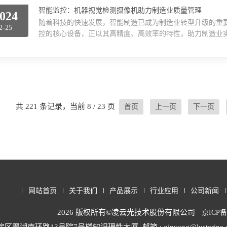
智能监控：机器视觉检测摄像机助力制造业质量管理
024
随着科技的快速发展，智能制造已成为制造业转型升级的重
2-25
控的核心设备，正以其高精度、高效率的特性，助力制造业
用图像处理技术实现自动识别、检测和分析的先进设备。通
模拟人眼的视觉功能，对生产线上的产品进行快速、准确的
汽车零部件的尺寸测量，还是电子元件的缺陷检测，或者是食品
共 221 条记录，当前 8 / 23 页
首页
上一页
下一页
网站首页
关于我们
产品展示
行业应用
公司新闻
2026 版权所有©凌云光技术股份有限公司
京ICP备1