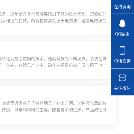
在线咨询
设备，近年来在多个领域展现出了其的技术优势。短波红外
相互作用的特性。所有物体都会发出电磁波，这些电磁波的
器接收物体发出的短波红外辐射，并将其转化为电信号，再
QQ客服
相机配备的红外光学系统会对红外辐射进行聚焦和成像，确
全天候适...
其转化为数字数据的技术。随着科技的不断发展，系统在越
电话咨询
新。首先，在娱乐产业中，动作捕捉系统被广泛应用于电
员的动作和表情，制作人员可以更加真实地呈现角色的动态
于游戏开发中，帮助游戏开发者创建更加逼真的游戏角色动
，系统被应...
关注微信
，其线宽通常在几千赫兹到几十纳米之间。这种激光器的特
、传感、测量和材料加工等。随着技术的进步，产品的性能
原理窄线宽激光器的基本原理与普通激光器相似，主要包括
腔体的设计。增益介质可以是气体、液体或固体，常见的有
计，它能...