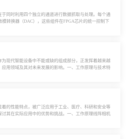
在于同时利用四个独立的通道进行数据抓取与处理。每个通
模转换器（DAC），这些组件在FPGA芯片的统一控制下
态调整各通道的增益，确保信号在模数转换前达到最佳状态。
芯片进一步处理，并按照FIFO方式存储于专用的SPRAM
作为现代智能设备中不能或缺的组成部分，正发挥着越来越
、应用领域及其对未来发展的影响。一、工作原理与技术特
它通过光学镜头、图像传感器和嵌入式处理器等组件实现图
感器：通常使用CMOS或CCD传感器，将光信号转换为电信
..
显着的性能特点，被广泛应用于工业、医疗、科研和安全等
探讨其在实际应用中的优势和挑战。一、工作原理线阵相机
器上覆盖一层光电二极管阵列，将光线转换为电信号，并通
不同，它每次只采集一行图像并输出，因此其视野通常较
线阵相机...