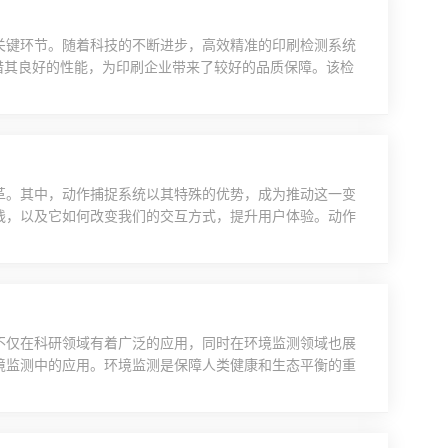
关键环节。随着科技的不断进步，高效精准的印刷检测系统
系统凭借其良好的性能，为印刷企业带来了较好的品质保障。该检
够实现对印刷品的快速、准确检测。该系统通过高清摄像头
实现对印刷品的缺陷检测、颜色匹配以及尺寸测量等功能。
革。其中，动作捕捉系统以其特殊的优势，成为推动这一变
践，以及它如何改变我们的交互方式，提升用户体验。动作
计算机可识别的数据，实现了人与机器之间的无缝连接。在
游戏娱乐领域，系统为玩家带来了更加真实、沉浸式的体
互动。这种...
不仅在科研领域有着广泛的应用，同时在环境监测领域也展
境监测中的应用。环境监测是保障人类健康和生态平衡的重
可能性。双利合谱便携式高光谱成像系统以其高精度、快速
，该系统可以实现对环境中各种物质的高精度检测和成像。
现对空气...