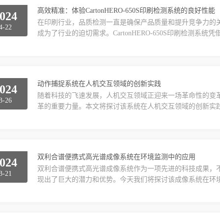
高效精准：体验CartonHERO-650S印刷检测系统的良好性能
024
在印刷行业，品质检测一直是确保产品质量和提升竞争力的
4-22
成为了行业的迫切需求。CartonHERO-650S印刷检测
测系统采用了先进的光学成像技术和高速图像处理算法，能
捕捉印刷品的图像，并通过算法对图像进行精确分析，从而
在实际应用中，该系统展现出了出色的性能。首先，该系...
动作捕捉系统在人机交互领域的创新实践
024
随着科技的飞速发展，人机交互领域正迎来一场革命性的变
3-26
革的重要力量。本文将探讨该系统在人机交互领域的创新实
捕捉系统通过高精度地捕捉人体的动作和姿态，将其转化为
人机交互领域，该捉系统的应用已经取得了显着的成果。在
验。玩家可以通过身体动作来控制游戏角色，实现与虚拟世界的
双利合谱便携式高光谱成像系统在环境监测中的应用
024
双利合谱便携式高光谱成像系统作为一项先进的科技成果，
3-21
现出了巨大的潜力和优势。今天我们将探讨该成像系统在环
要手段，而高光谱成像技术的引入为环境监测带来了全新的
成像和便携性等特点，成为环境监测领域的得力助手。首先
通过高光谱技术，系统能够对物质的光谱特征进行精准分析，实