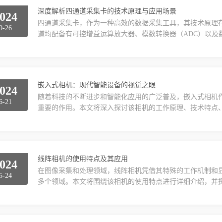
深度解析四通道采集卡的技术原理与应用场景
024
四通道采集卡，作为一种高效的数据采集工具，其技术原理
9-26
道均配备有可控增益运算放大器、模数转换器（ADC）以及数
协同工作。FPGA芯片根据信号的幅值和采集精度要求，动
随后，四路信号分别经过模数转换，转换后的数字信号被FPGA
存储器中，最终通过PCI接口传输至计算机进行...
嵌入式相机：现代智能设备的视觉之眼
024
随着科技的不断进步和智能化应用的广泛普及，嵌入式相机
6-21
重要的作用。本文将深入探讨该相机的工作原理、技术特点
点嵌入式相机是一种集成在设备内部的小型图像捕捉装置，
像的采集和处理。其主要工作原理和技术特点包括：1.图像传
号，从而捕捉图像。2.嵌入式处理器：内置的嵌入式处理器负.
线阵相机的使用特点及其应用
024
在图像采集和处理领域，线阵相机凭借其特殊的工作机制和
5-24
多个领域。本文将围绕该相机的使用特点进行详细介绍，并
是一种特殊的图像采集设备，其工作原理是通过在成像传感
过电路进行放大和处理，最终形成图像。与传统的面阵相机
小，但分辨率较高。二、使用特点1.高分辨率和精确测量能力：