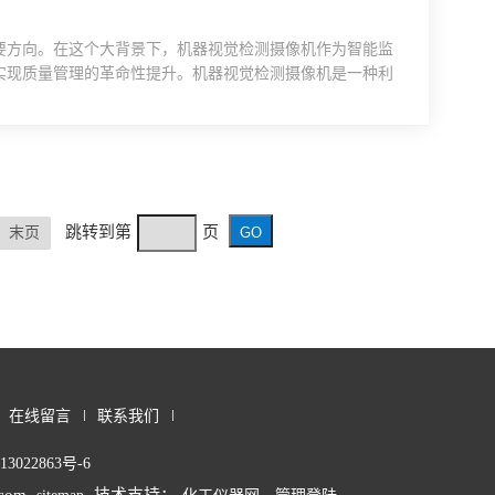
要方向。在这个大背景下，机器视觉检测摄像机作为智能监
实现质量管理的革命性提升。机器视觉检测摄像机是一种利
过搭载高性能图像处理算法和先进的机器视觉系统，它能够
检测。在制造业中，该摄像机具有广泛的应用场景。无论是
包装的外...
跳转到第
页
末页
在线留言
联系我们
3022863号-6