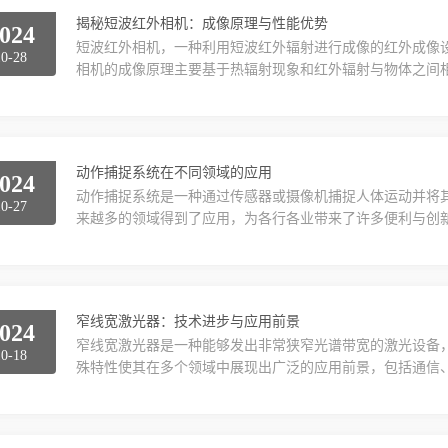
揭秘短波红外相机：成像原理与性能优势
024
短波红外相机，一种利用短波红外辐射进行成像的红外成像
10-28
相机的成像原理主要基于热辐射现象和红外辐射与物体之间
频率和强度与物体的温度相关。短波红外相机通过红外探测
经过放大和处理，最终转化为图像。这一过程中，短波红外
保图像的高清晰度。短波红外相机的性能优势在于其高识别度、
动作捕捉系统在不同领域的应用
024
动作捕捉系统是一种通过传感器或摄像机捕捉人体运动并将
10-27
来越多的领域得到了应用，为各行各业带来了许多便利与创
影、电视剧、动画片等影视作品的制作过程中。通过捕捉演
和情感，从而提高作品的观赏性和吸引力。同时，它也被用
作和交互体验，提升游戏的沉浸感和互动性。其次，在医疗领域
窄线宽激光器：技术进步与应用前景
024
窄线宽激光器是一种能够发出非常狭窄光谱带宽的激光设备
10-18
殊特性使其在多个领域中展现出广泛的应用前景，包括通信
得到了显着提升，推动了相关行业的发展。一、产品的工作
激发、增益和光反馈等过程。其核心在于增益介质的选择和
半导体、固体激光材料（如钕掺铒玻璃）等。通过精确的腔体设